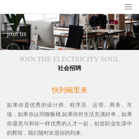
首
页
关
join us
于
娱
我
乐
家
JOIN THE ELECTRICITY SOUL
们
产
长
公
社会招聘
品
监
司
加
快到碗里来
护
资
入
联
如果你是优秀的设计师、程序员、运营、商务、市
讯
我
系
场，如果你认同猕猴桃,如果你对生活充满好奇，如果
们
我
你愿意与和你一样优秀的人才一起，创造职业生涯中
的辉煌，我们随时欢迎你的到来。
们